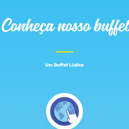
Conheça nosso buffet
Um Buffet Lúdico