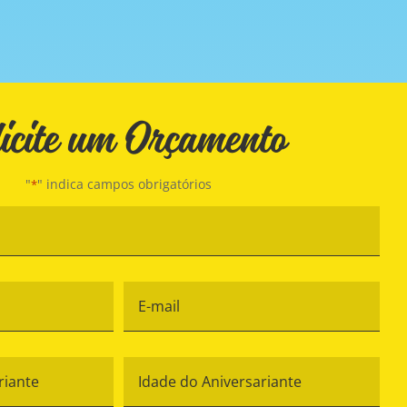
icite um Orçamento
"
" indica campos obrigatórios
*
Nome
*
lefone
E-
mail
*
ome
Idade
o
do
iversariante
Aniversariante