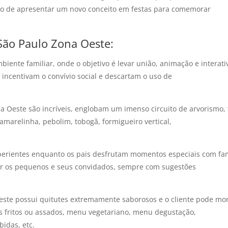
ho de apresentar um novo conceito em festas para comemorar
l São Paulo Zona Oeste:
biente familiar, onde o objetivo é levar união, animação e interat
incentivam o convívio social e descartam o uso de
a Oeste são incríveis, englobam um imenso circuito de arvorismo, t
amarelinha, pebolim, tobogã, formigueiro vertical,
experientes enquanto os pais desfrutam momentos especiais com fami
zer os pequenos e seus convidados, sempre com sugestões
 Oeste possui quitutes extremamente saborosos e o cliente pode m
 fritos ou assados, menu vegetariano, menu degustação,
bidas, etc.