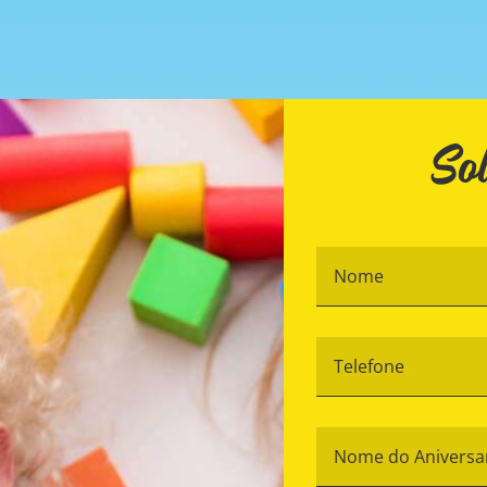
Sol
Te
*
N
d
An