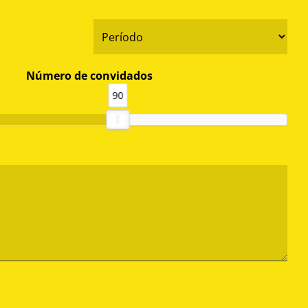
*
ata
Período
a
*
sta
Número de convidados
90
Observações
CAPTCHA