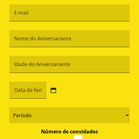
E-
mail
*
Nome
do
Aniversariante
*
Idade
do
Aniversariante
*
Data
da
festa
DD
barra
*
Período
MM
*
barra
YYYY
Número de convidados