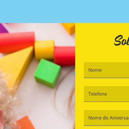
Sol
Te
*
N
d
An