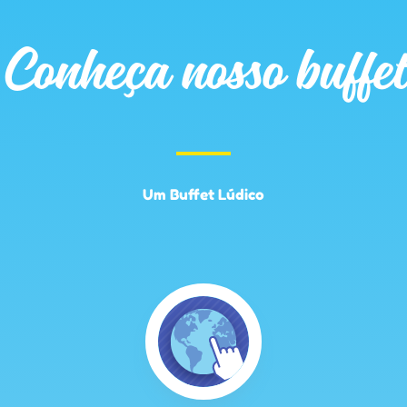
Conheça nosso buffet
Um Buffet Lúdico