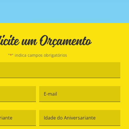
icite um Orçamento
"
" indica campos obrigatórios
*
Nome
*
lefone
E-
mail
*
ome
Idade
o
do
iversariante
Aniversariante