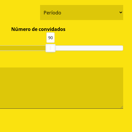
*
ata
Período
a
*
sta
Número de convidados
90
Observações
CAPTCHA