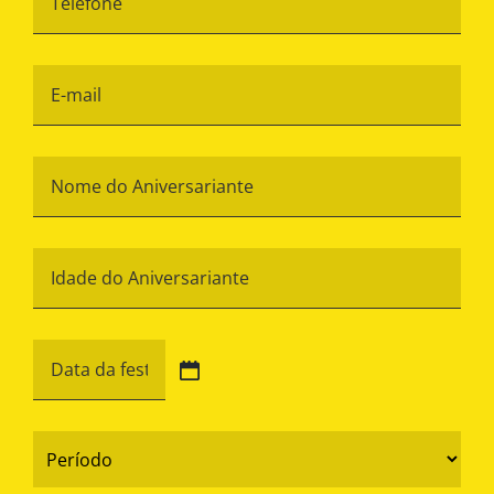
E-
mail
*
Nome
do
Aniversariante
*
Idade
do
Aniversariante
*
Data
da
festa
DD
barra
*
Período
MM
*
barra
YYYY